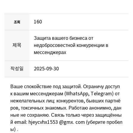
160
조회
Защита вашего бизнеса от
제목
недобросовестной конкуренции в
мессенджерах
작성일
2025-09-30
Ваше спокойствие под защитой. Ограничу доступ
к вашим мессенджерам (WhatsApp, Telegram) от
нежелательных лиц: конкурентов, бывших партнё
ров, токсичных знакомых. Работаю анонимно, дан
ные не сохраняю. Связь только через защищённы
й email: hjeycvhx1553 @gmx. com (уберите пробел
ы) .